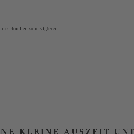
m schneller zu navigieren:
e
INE KLEINE AUSZEIT UN