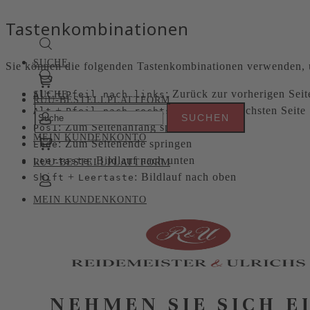
Tastenkombinationen
SUCHE
Sie können die folgenden Tastenkombinationen verwenden, u
+
: Zurück zur vorherigen Seit
Alt
SUCHE
Pfeil nach links
RUU-BESTELLPLATTFORM
+
: Weiter zur nächsten Seite
Alt
Pfeil nach rechts
: Zum Seitenanfang springen
Pos1
MEIN KUNDENKONTO
: Zum Seitenende springen
Ende
: Bildlauf nach unten
Leertaste
RUU-BESTELLPLATTFORM
+
: Bildlauf nach oben
Shift
Leertaste
MEIN KUNDENKONTO
NEHMEN SIE SICH E