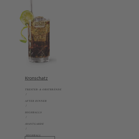
Kronschatz
TRESTER- & OBSTBRÄNDE
AFTER DINNER
HIGHBALLS
AVANTGARDE
HIGHBALL