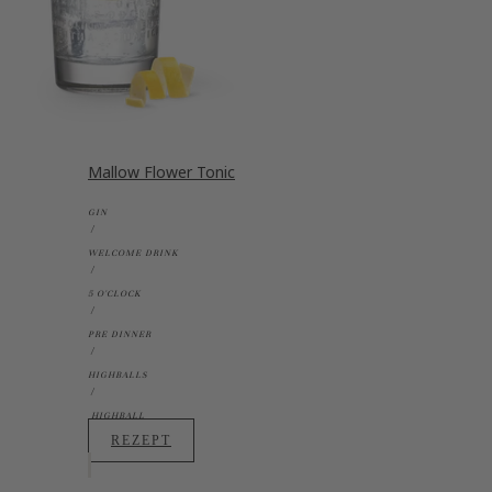
Mallow Flower Tonic
GIN
WELCOME DRINK
5 O'CLOCK
PRE DINNER
HIGHBALLS
HIGHBALL
REZEPT