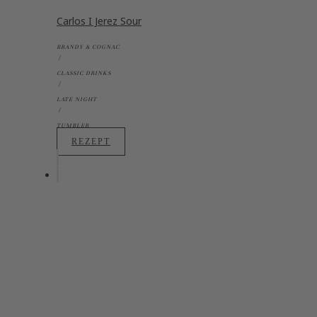
Carlos I Jerez Sour
BRANDY & COGNAC
CLASSIC DRINKS
LATE NIGHT
TUMBLER
REZEPT