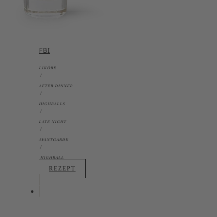
FBI
LIKÖRE
AFTER DINNER
HIGHBALLS
LATE NIGHT
AVANTGARDE
HIGHBALL
REZEPT