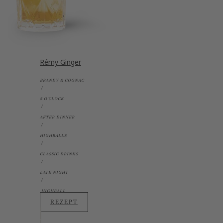
Rémy Ginger
BRANDY & COGNAC
5 O'CLOCK
AFTER DINNER
HIGHBALLS
CLASSIC DRINKS
LATE NIGHT
HIGHBALL
REZEPT