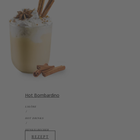
Hot Bombardino
LIKÖRE
HOT DRINKS
HENKELBECHER
REZEPT