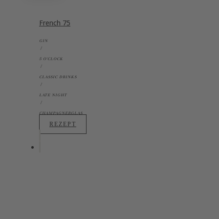
French 75
GIN
5 O'CLOCK
CLASSIC DRINKS
LATE NIGHT
CHAMPAGNERGLAS
REZEPT