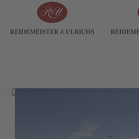
INHALTSVERZEICHNIS
HERDADE DO ESPORAO