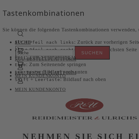
Tastenkombinationen
Sie können die folgenden Tastenkombinationen verwenden, u
+
: Zurück zur vorherigen Seit
Alt
SUCHE
SUCHE
Pfeil nach links
+
: Weiter zur nächsten Seite
Alt
Pfeil nach rechts
: Zum Seitenanfang springen
Pos1
RUU-BESTELLPLATTFORM
: Zum Seitenende springen
Ende
: Bildlauf nach unten
Leertaste
RUU-BESTELLPLATTFORM
MEIN KUNDENKONTO
+
: Bildlauf nach oben
Shift
Leertaste
MEIN KUNDENKONTO
NEHMEN SIE SICH E