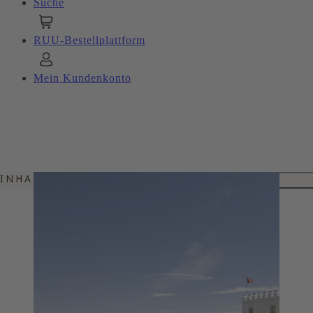
Suche
RUU-Bestellplattform
Mein Kundenkonto
INHALTSVERZEICHNIS
HERDADE DO ESPORAO