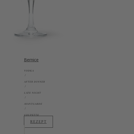
Bernice
VODKA
AFTER DINNER
LATE NIGHT
AVANTGARDE
COUPETTE
REZEPT