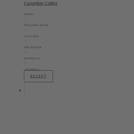
Cucumber Collins
VODKA
WELCOME DRINK
5 O'CLOCK
PRE DINNER
HIGHBALLS
HIGHBALL
REZEPT