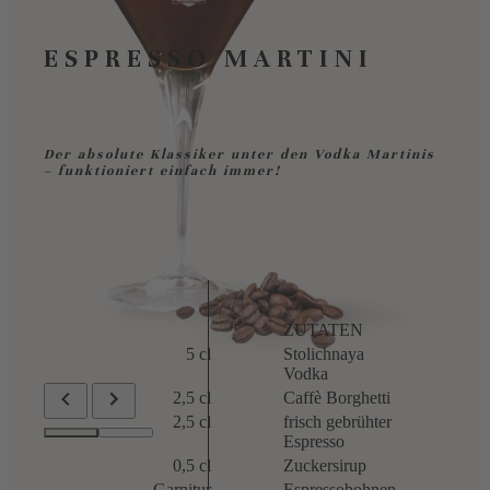
ESPRESSO MARTINI
Der absolute Klassiker unter den Vodka Martinis
– funktioniert einfach immer!
ZUTATEN
5 cl
Stolichnaya
Vodka
2,5 cl
Caffè Borghetti
2,5 cl
frisch gebrühter
Espresso
0,5 cl
Zuckersirup
Garnitur
Espressobohnen