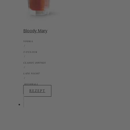
Bloody Mary
VODKA
5 O'CLOCK
CLASSIC DRINKS
LATE NIGHT
HIGHBALL
REZEPT