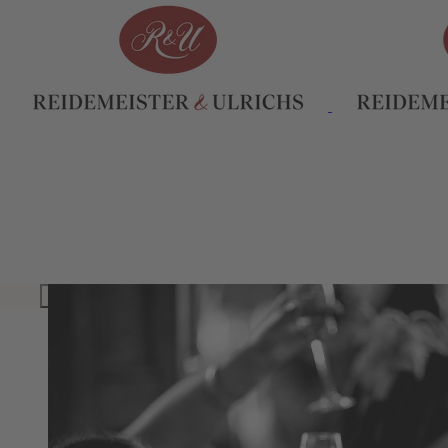
INHALTSVERZEICHNIS
WAHRE SEKTKULTUR SEIT 1838
ÜBER 160 JAHRE BADISCHE SEKT-TRA