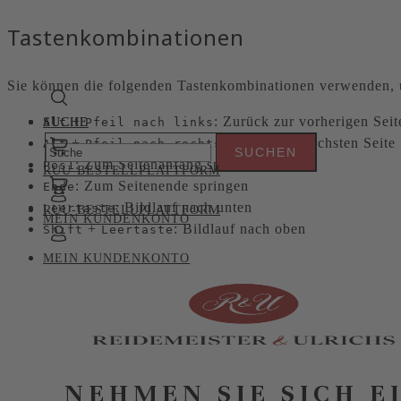
Tastenkombinationen
Sie können die folgenden Tastenkombinationen verwenden, u
+
: Zurück zur vorherigen Seit
Alt
SUCHE
SUCHE
Pfeil nach links
+
: Weiter zur nächsten Seite
Alt
Pfeil nach rechts
: Zum Seitenanfang springen
Pos1
RUU-BESTELLPLATTFORM
: Zum Seitenende springen
Ende
: Bildlauf nach unten
Leertaste
RUU-BESTELLPLATTFORM
MEIN KUNDENKONTO
+
: Bildlauf nach oben
Shift
Leertaste
MEIN KUNDENKONTO
NEHMEN SIE SICH E