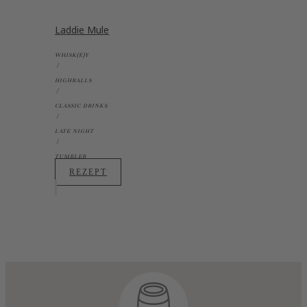
Laddie Mule
WHISK(E)Y
HIGHBALLS
CLASSIC DRINKS
LATE NIGHT
TUMBLER
REZEPT