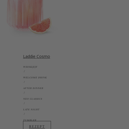
Laddie Cosmo
WHISK(E)Y
WELCOME DRINK
AFTER DINNER
NEO CLASSICS
LATE NIGHT
TUMBLER
REZEPT