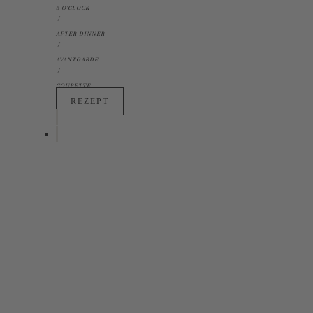
5 O'CLOCK
AFTER DINNER
AVANTGARDE
COUPETTE
REZEPT