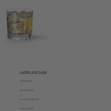
Laddie and Soda
WHISK(E)Y
HIGHBALLS
CLASSIC DRINKS
LATE NIGHT