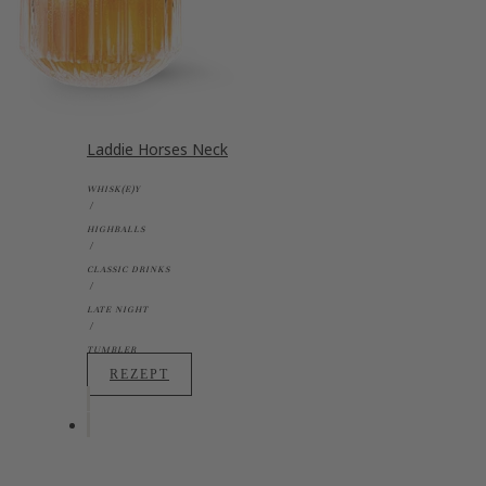
Laddie Horses Neck
WHISK(E)Y
HIGHBALLS
CLASSIC DRINKS
LATE NIGHT
TUMBLER
REZEPT