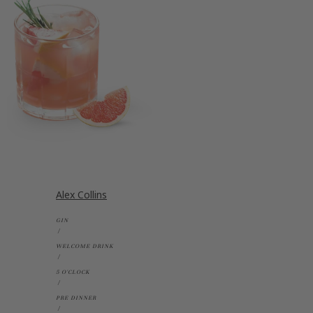
Alex Collins
GIN
WELCOME DRINK
5 O'CLOCK
PRE DINNER