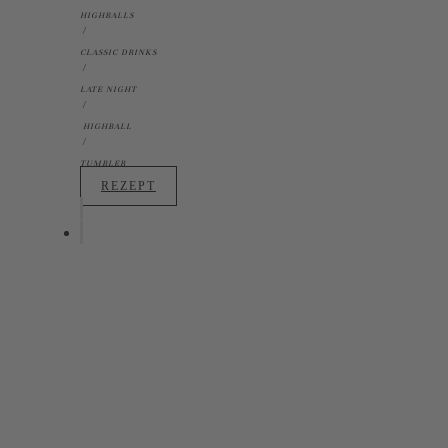
HIGHBALLS
CLASSIC DRINKS
LATE NIGHT
HIGHBALL
TUMBLER
REZEPT