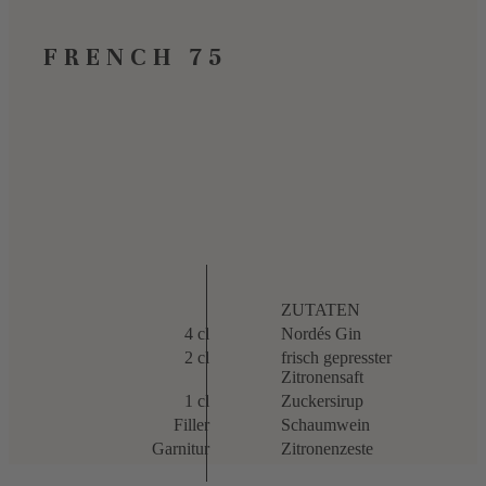
FRENCH 75
ZUTATEN
4 cl
Nordés Gin
2 cl
frisch gepresster
Zitronensaft
1 cl
Zuckersirup
Filler
Schaumwein
Garnitur
Zitronenzeste