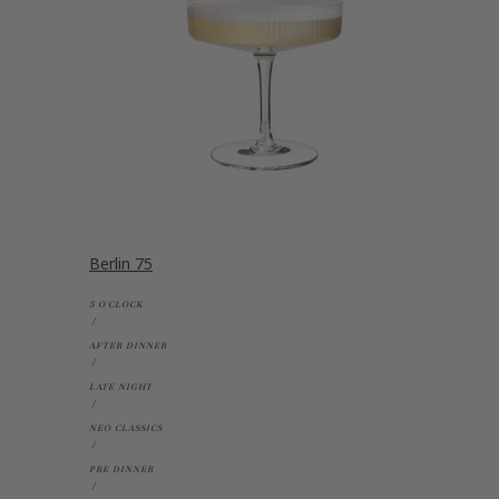
Berlin 75
5 O'CLOCK
AFTER DINNER
LATE NIGHT
NEO CLASSICS
PRE DINNER