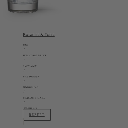
Botanist & Tonic
GIN
WELCOME DRINK
5 O'CLOCK
PRE DINNER
HIGHBALLS
CLASSIC DRINKS
HIGHBALL
REZEPT