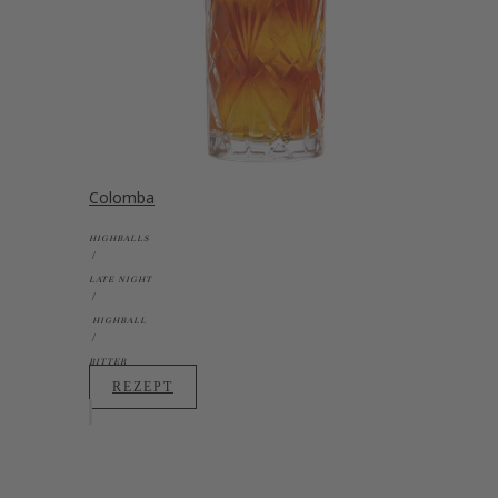
Colomba
HIGHBALLS
LATE NIGHT
HIGHBALL
BITTER
REZEPT