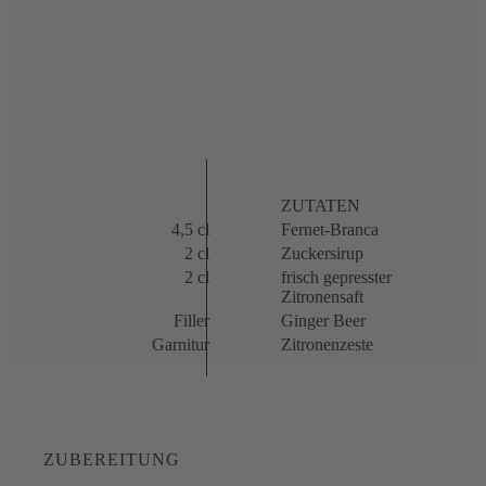
ZUTATEN
4,5 cl
Fernet-Branca
2 cl
Zuckersirup
2 cl
frisch gepresster
Zitronensaft
Filler
Ginger Beer
Garnitur
Zitronenzeste
ZUBEREITUNG