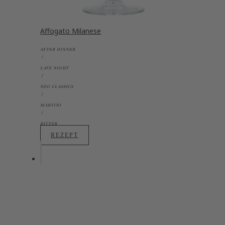
Affogato Milanese
AFTER DINNER
LATE NIGHT
NEO CLASSICS
MARTINI
BITTER
REZEPT