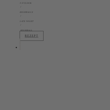
5 O'CLOCK
HIGHBALLS
LATE NIGHT
HIGHBALL
REZEPT