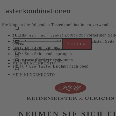
Tastenkombinationen
Sie können die folgenden Tastenkombinationen verwenden, u
+
: Zurück zur vorherigen Seit
Alt
SUCHE
SUCHE
Pfeil nach links
+
: Weiter zur nächsten Seite
Alt
Pfeil nach rechts
: Zum Seitenanfang springen
Pos1
RUU-BESTELLPLATTFORM
: Zum Seitenende springen
Ende
: Bildlauf nach unten
Leertaste
RUU-BESTELLPLATTFORM
MEIN KUNDENKONTO
+
: Bildlauf nach oben
Shift
Leertaste
MEIN KUNDENKONTO
NEHMEN SIE SICH E