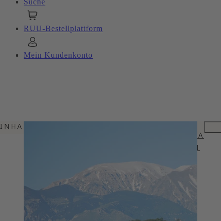
Suche
RUU-Bestellplattform
Mein Kundenkonto
INHALTSVERZEICHNIS
ZWISCHEN APENNINEN UND ADRIA
VIELFALT IN WETTER UND BODEN