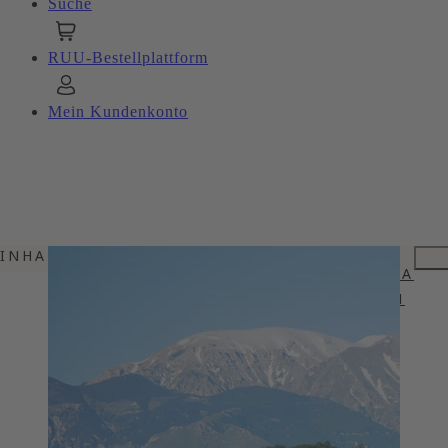
Suche
RUU-Bestellplattform
Mein Kundenkonto
INHALTSVERZEICHNIS
ZWISCHEN APENNINEN UND ADRIA
VIELFALT IN WETTER UND BODEN