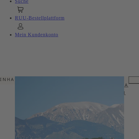
Suche
RUU-Bestellplattform
Mein Kundenkonto
INHALTSVERZEICHNIS
ZWISCHEN APENNINEN UND ADRIA
VIELFALT IN WETTER UND BODEN