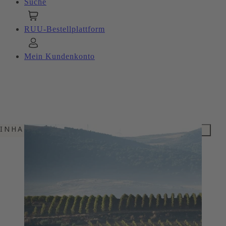
Suche
RUU-Bestellplattform
Mein Kundenkonto
INHALTSVERZEICHNIS
CANTINA VESEVEO
PRÄGNANTE WEINE