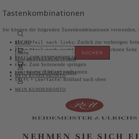
Tastenkombinationen
Sie können die folgenden Tastenkombinationen verwenden, u
+
: Zurück zur vorherigen Seit
Alt
SUCHE
SUCHE
Pfeil nach links
+
: Weiter zur nächsten Seite
Alt
Pfeil nach rechts
: Zum Seitenanfang springen
Pos1
RUU-BESTELLPLATTFORM
: Zum Seitenende springen
Ende
: Bildlauf nach unten
Leertaste
RUU-BESTELLPLATTFORM
MEIN KUNDENKONTO
+
: Bildlauf nach oben
Shift
Leertaste
MEIN KUNDENKONTO
NEHMEN SIE SICH E