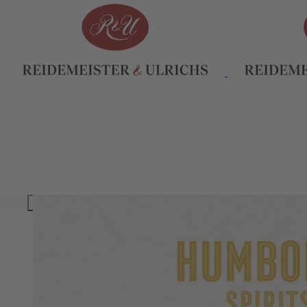
INHALTSVERZEICHNIS
VON HUMBODLT. VON WELT.
UNSER HUMBOLDT PORTFOLIO