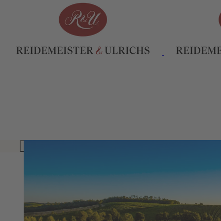
INHALTSVERZEICHNIS
KURZTITEL TEASER 1
KURZTITEL TEASER 2