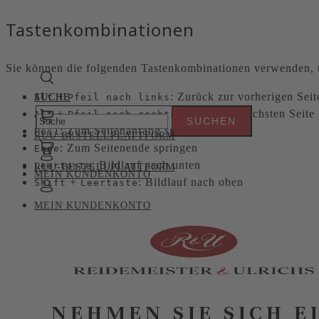
Tastenkombinationen
Sie können die folgenden Tastenkombinationen verwenden, u
+
: Zurück zur vorherigen Seit
Alt
SUCHE
SUCHE
Pfeil nach links
+
: Weiter zur nächsten Seite
Alt
Pfeil nach rechts
: Zum Seitenanfang springen
Pos1
RUU-BESTELLPLATTFORM
: Zum Seitenende springen
Ende
: Bildlauf nach unten
Leertaste
RUU-BESTELLPLATTFORM
MEIN KUNDENKONTO
+
: Bildlauf nach oben
Shift
Leertaste
MEIN KUNDENKONTO
NEHMEN SIE SICH E