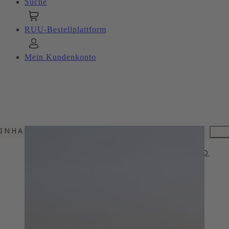
Suche
RUU-Bestellplattform
Mein Kundenkonto
INHALTSVERZEICHNIS
GRIECHISCHE HANDWERKSKUNST
METAXA - TASTE THE UNEXPECETD