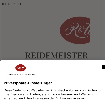
KONTAKT
© 2022 Reidemeister & Ulrichs GmbH
Auswahl schließen