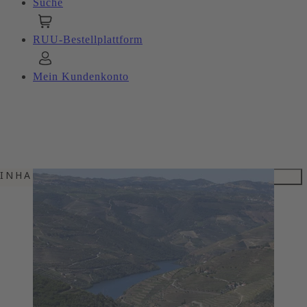
Suche
RUU-Bestellplattform
Mein Kundenkonto
INHALTSVERZEICHNIS
EINMALIGES TERROIR