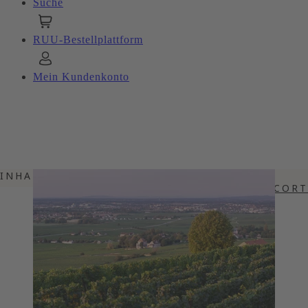
Suche
RUU-Bestellplattform
Mein Kundenkonto
INHALTSVERZEICHNIS
SESSHAFT AUF DEM BERÜHMTEN COR
ALLERBESTE LAGEN IM BURGUND