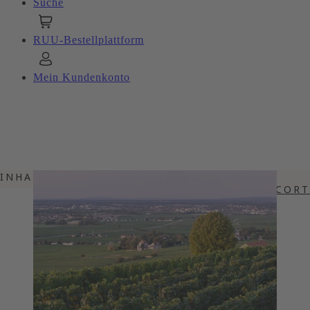
Suche
RUU-Bestellplattform
Mein Kundenkonto
INHALTSVERZEICHNIS
SESSHAFT AUF DEM BERÜHMTEN COR
ALLERBESTE LAGEN IM BURGUND