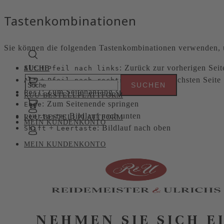
Tastenkombinationen
Sie können die folgenden Tastenkombinationen verwenden, u
+
: Zurück zur vorherigen Seit
Alt
SUCHE
SUCHE
Pfeil nach links
+
: Weiter zur nächsten Seite
Alt
Pfeil nach rechts
: Zum Seitenanfang springen
Pos1
RUU-BESTELLPLATTFORM
: Zum Seitenende springen
Ende
: Bildlauf nach unten
Leertaste
RUU-BESTELLPLATTFORM
MEIN KUNDENKONTO
+
: Bildlauf nach oben
Shift
Leertaste
MEIN KUNDENKONTO
NEHMEN SIE SICH E