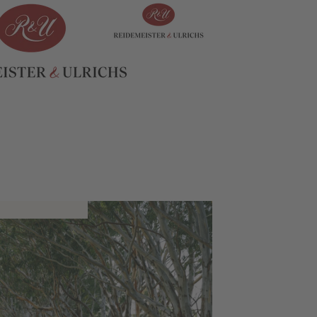
E
 VALLEY