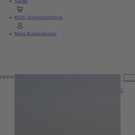
Suche
RUU-Bestellplattform
Mein Kundenkonto
INHALTSVERZEICHNIS
GRIECHISCHE HANDWERKSKUNST
METAXA - TASTE THE UNEXPECETD