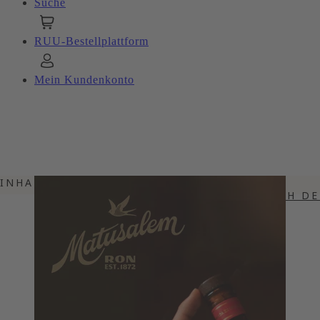
Suche
RUU-Bestellplattform
Mein Kundenkonto
INHALTSVERZEICHNIS
PREMIUM RUM HERGESTELLT NACH DE
MATUSALEM RUM