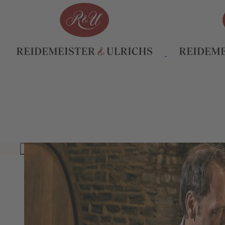
INHALTSVERZEICHNIS
WEINBAU SEIT 8 GENERATIONEN
WELTKLASSE RIESLINGE VON DER MO