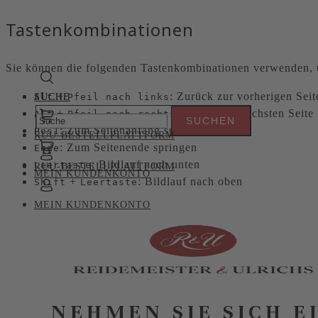
Tastenkombinationen
Sie können die folgenden Tastenkombinationen verwenden, u
+
: Zurück zur vorherigen Seit
Alt
SUCHE
SUCHE
Pfeil nach links
+
: Weiter zur nächsten Seite
Alt
Pfeil nach rechts
: Zum Seitenanfang springen
Pos1
RUU-BESTELLPLATTFORM
: Zum Seitenende springen
Ende
: Bildlauf nach unten
Leertaste
RUU-BESTELLPLATTFORM
MEIN KUNDENKONTO
+
: Bildlauf nach oben
Shift
Leertaste
MEIN KUNDENKONTO
NEHMEN SIE SICH E