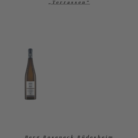
„Terrassen“
Berg Roseneck Rüdesheim