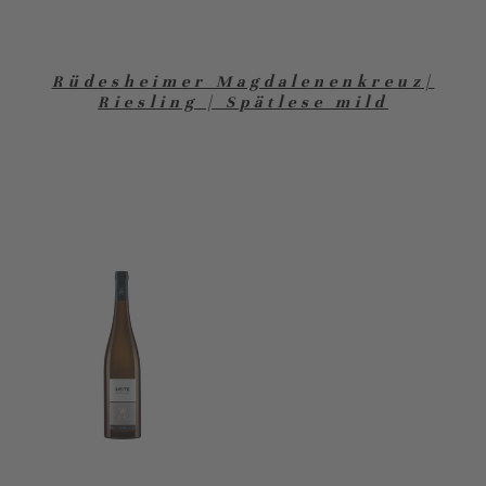
Rüdesheimer Magdalenenkreuz|
Riesling | Spätlese mild