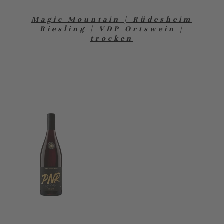
Magic Mountain | Rüdesheim
Riesling | VDP Ortswein |
trocken