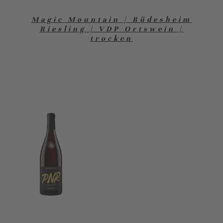
Magic Mountain | Rüdesheim
Riesling | VDP Ortswein |
trocken