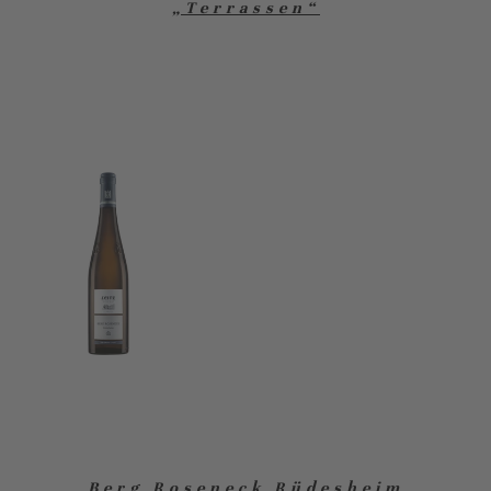
„Terrassen“
Berg Roseneck Rüdesheim