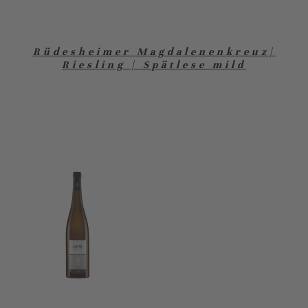
Rüdesheimer Magdalenenkreuz|
Riesling | Spätlese mild