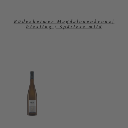
Rüdesheimer Magdalenenkreuz|
Riesling | Spätlese mild