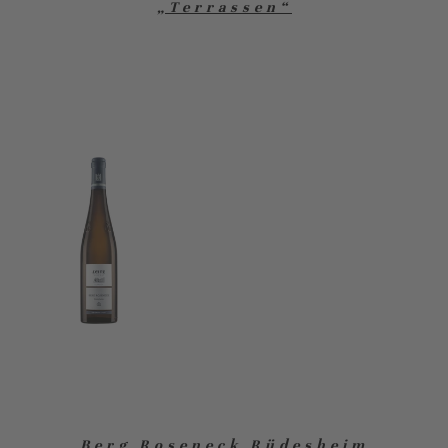
„Terrassen“
Berg Roseneck Rüdesheim