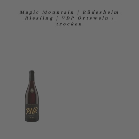
Magic Mountain | Rüdesheim
Riesling | VDP Ortswein |
trocken