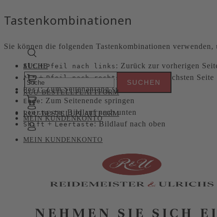
Tastenkombinationen
Sie können die folgenden Tastenkombinationen verwenden, u
+
: Zurück zur vorherigen Seit
Alt
SUCHE
SUCHE
Pfeil nach links
+
: Weiter zur nächsten Seite
Alt
Pfeil nach rechts
: Zum Seitenanfang springen
Pos1
RUU-BESTELLPLATTFORM
: Zum Seitenende springen
Ende
: Bildlauf nach unten
Leertaste
RUU-BESTELLPLATTFORM
MEIN KUNDENKONTO
+
: Bildlauf nach oben
Shift
Leertaste
MEIN KUNDENKONTO
NEHMEN SIE SICH E