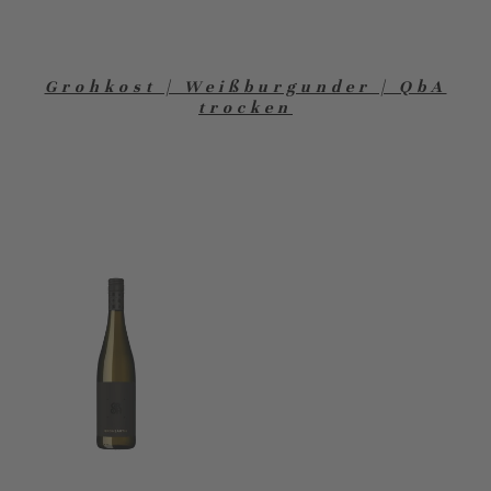
Grohkost | Weißburgunder | QbA
trocken