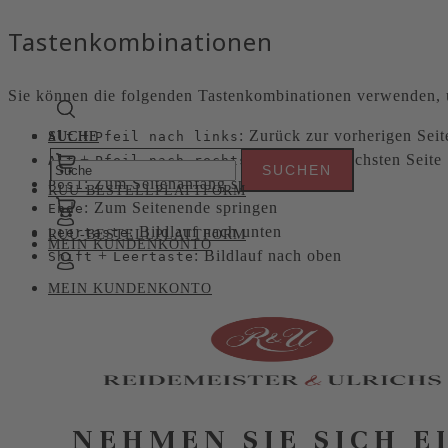
Tastenkombinationen
Sie können die folgenden Tastenkombinationen verwenden, u
+
: Zurück zur vorherigen Seit
Alt
SUCHE
SUCHE
Pfeil nach links
+
: Weiter zur nächsten Seite
Alt
Pfeil nach rechts
: Zum Seitenanfang springen
Pos1
RUU-BESTELLPLATTFORM
: Zum Seitenende springen
Ende
: Bildlauf nach unten
Leertaste
RUU-BESTELLPLATTFORM
MEIN KUNDENKONTO
+
: Bildlauf nach oben
Shift
Leertaste
MEIN KUNDENKONTO
NEHMEN SIE SICH E