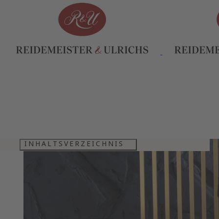
INHALTSVERZEICHNIS
WAHRE SEKTKULTUR SEIT 1838
GELDERMANN PREMIUMSEKTE