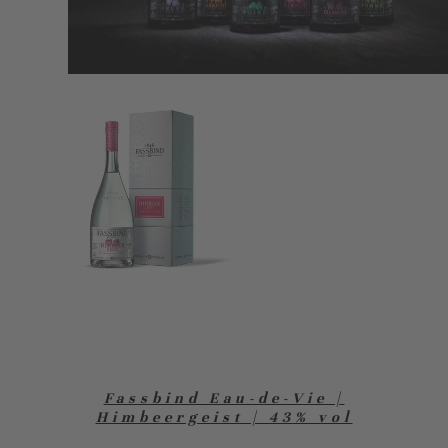
Fassbind Eau-de-Vie |
Himbeergeist | 43% vol