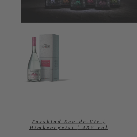
Fassbind Eau-de-Vie |
Himbeergeist | 43% vol