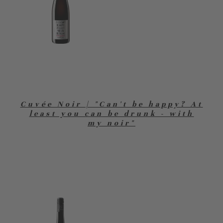
Cuvée Noir | "Can't be happy? At
least you can be drunk - with
my noir"