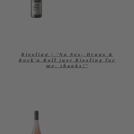
Riesling | "No Sex, Drugs &
Rock'n Roll just Riesling for
me, thanks!"