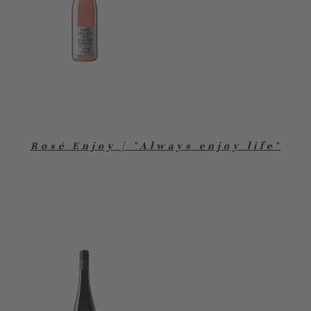
Rosé Enjoy | "Always enjoy life"