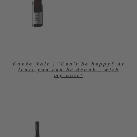
Cuvée Noir | "Can't be happy? At
least you can be drunk - with
my noir"