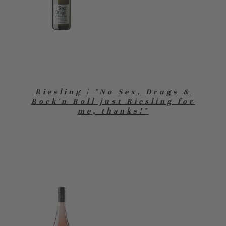
Riesling | "No Sex, Drugs &
Rock'n Roll just Riesling for
me, thanks!"