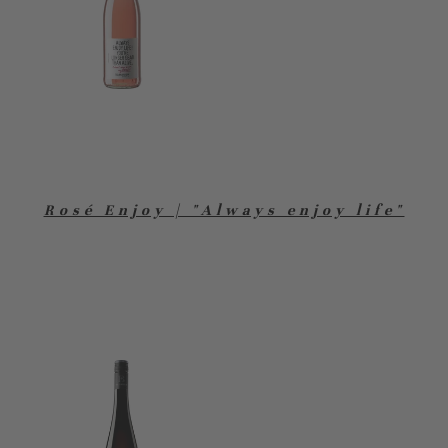
Rosé Enjoy | "Always enjoy life"