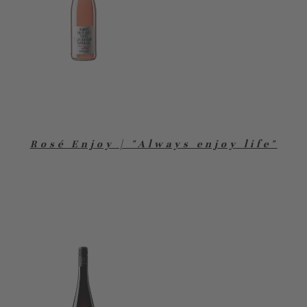
Rosé Enjoy | "Always enjoy life"