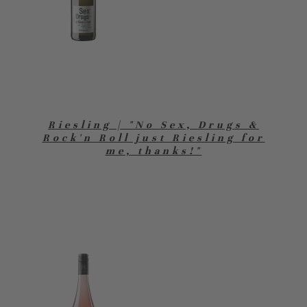
Riesling | "No Sex, Drugs &
Rock'n Roll just Riesling for
me, thanks!"