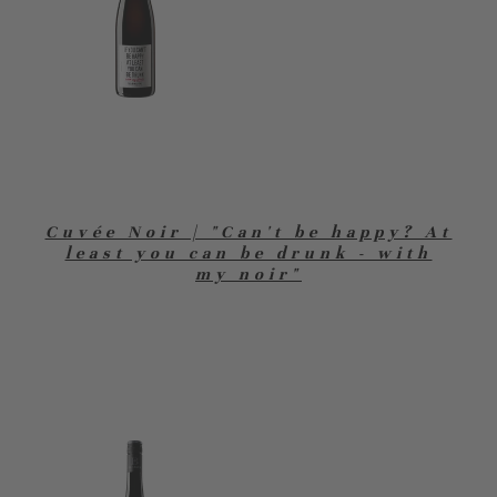
Cuvée Noir | "Can't be happy? At
least you can be drunk - with
my noir"