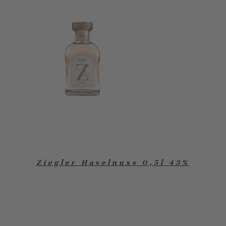
Ziegler Haselnuss 0,5l 43%